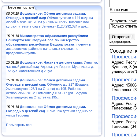
Новое на портале
Ваше имя
05.07.19
Дошкольное: Обмен детскими садами.
Очередь в детский сад:
Обмен путевки с 144 сада на
Получать почт
любой в зеленке. 2015г.р. 89063760595.Поменяю или
куплю путевку в сад в Зеленке (11,23,292,324 и др)...
15.01.18
Министерство образования республики
Башкортостан: Форум-Блог. Министерство
модератором.
образования республики Башкортостан:
почему в
альшеевском районе в начальных классах нет
Соседние п
продленной группы
Професси
Адрес: Респу
15.01.18
Дошкольное: Частные детские сады:
Умничка,
бульвар, 3 (
частный детский сад .Адреса: ул. Георгия Мушникова д.
15/3 ул. Дагестанская д.29 ул...
университет”)
Професси
15.01.18
Дошкольное: Обмен детскими садами.
Очередь в детский сад:
Обменяю д.с.217 (Богдана
Адрес: 45006
Хмельницкого 126/1 на Старте) на 195. Ребенок
Телефоны: (34
октябрьский 2013г..Обменяю д.с.№217 (ул. Богдана
Професси
Хмельницкого на Старте) на 195...
Адрес: Респуб
15.01.18
Дошкольное: Обмен детскими садами.
Телефоны: (34
Очередь в детский сад
.Обменяю детскии сад №5 по
Професси
улице Герцена г...
Адрес: Респуб
Посмотреть все
Телефон: (347
Профессио