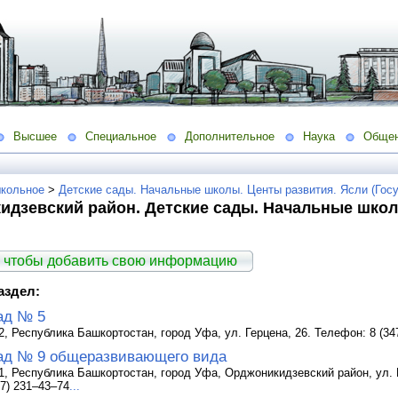
Высшее
Специальное
Дополнительное
Наука
Обще
кольное
>
Детские сады. Начальные школы. Центы развития. Ясли (Гос
идзевский район. Детские сады. Начальные школ
 чтобы добавить свою информацию
аздел:
ад № 5
, Республика Башкортостан, город Уфа, ул. Герцена, 26. Телефон: 8 (347
ад № 9 общеразвивающего вида
1, Республика Башкортостан, город Уфа, Орджоникидзевский район, ул. Р
47) 231–43–74
...