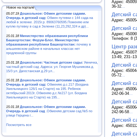
Адрес: 45005
36-32
...
Новое на портале
05.07.19
Дошкольное: Обмен детскими садами.
Детский с
Очередь в детский сад:
Обмен путевки с 144 сада на
Адрес: 45005
любой в зеленке. 2015г.р. 89063760595.Поменяю или
куплю путевку в сад в Зеленке (11,23,292,324 и др)...
Детский с
Адрес: 45006
15.01.18
Министерство образования республики
Телефон: 8 (3
Башкортостан: Форум-Блог. Министерство
образования республики Башкортостан:
почему в
Центр раз
альшеевском районе в начальных классах нет
Адрес: 45007
продленной группы
13-49, 231–1
15.01.18
Дошкольное: Частные детские сады:
Умничка,
Детский с
частный детский сад .Адреса: ул. Георгия Мушникова д.
Адрес: 45004
15/3 ул. Дагестанская д.29 ул...
05-72
...
15.01.18
Дошкольное: Обмен детскими садами.
Детский с
Очередь в детский сад:
Обменяю д.с.217 (Богдана
Адрес: 45006
Хмельницкого 126/1 на Старте) на 195. Ребенок
октябрьский 2013г..Обменяю д.с.№217 (ул. Богдана
242-06-34
...
Хмельницкого на Старте) на 195...
Детский с
15.01.18
Дошкольное: Обмен детскими садами.
Адрес: 45006
Очередь в детский сад
.Обменяю детскии сад №5 по
242-96-58
...
улице Герцена г...
Детский с
Посмотреть все
Адрес: 45011
Детский с