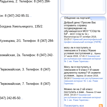
адыгина, 2. Телефон: 8 (347) 284-
: 8 (347) 242-95-31
...
Общение на портале
Добрый день! Просим Вас
отправить справку
Богдана Хмельницкого, 135/2.
потдверждение на
обучающегося МОУ "СОШ №
54"..
МОУ СОШ № 54 г.
Магнитогорска 07 октября 2019,
13:25 //
Уфимский многопрофильный
знецова, 2/1. Телефон: 8 (347) 284-
профессиональный колледж (УМПК) -
могу ли я поступить в
гимназию в 9 класс?Какие
условия поступления у..
Арина
омайская, 2а. Телефон: 8 (347) 242-
17 июля 2019, 17:41 //
Башкирская
республиканская гимназия-интернат
№ 1 им. Рами Гарипова -
Могу ли я поступить в
Первомайская, 3. Телефон: 8 (347)
гимназию в 9 класс? И какие
документы нужны? И скажите
условия..
Зарина 16 июня 2019,
18:24 //
Башкирская республиканская
гимназия-интернат № 1 им. Рами
Первомайская, 7. Телефон: 8 (347)
Гарипова -
Можно ли на 2 ой класс
поступить к вам..
Лианна 13 мая
2019, 19:10 //
Башкирская
республиканская гимназия-интернат
347) 242-85-50
...
№ 1 им. Рами Гарипова -
Посмотреть все