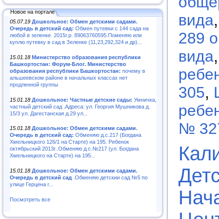
обще
Новое на портале
вида
05.07.19
Дошкольное: Обмен детскими садами.
Очередь в детский сад:
Обмен путевки с 144 сада на
289 
любой в зеленке. 2015г.р. 89063760595.Поменяю или
куплю путевку в сад в Зеленке (11,23,292,324 и др)...
вида
15.01.18
Министерство образования республики
Башкортостан: Форум-Блог. Министерство
ребе
образования республики Башкортостан:
почему в
альшеевском районе в начальных классах нет
продленной группы
305
,
15.01.18
Дошкольное: Частные детские сады:
Умничка,
ребен
частный детский сад .Адреса: ул. Георгия Мушникова д.
15/3 ул. Дагестанская д.29 ул...
№ 32
15.01.18
Дошкольное: Обмен детскими садами.
Очередь в детский сад:
Обменяю д.с.217 (Богдана
Хмельницкого 126/1 на Старте) на 195. Ребенок
Кали
октябрьский 2013г..Обменяю д.с.№217 (ул. Богдана
Хмельницкого на Старте) на 195...
Детс
15.01.18
Дошкольное: Обмен детскими садами.
Очередь в детский сад
.Обменяю детскии сад №5 по
улице Герцена г...
Нач
Посмотреть все