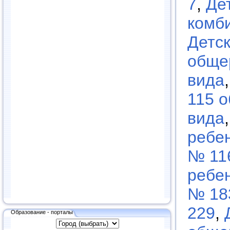
7
,
Де
комб
Детс
обще
вида
115 
вида
ребен
№ 11
ребен
№ 18
229
,
Образование - порталы