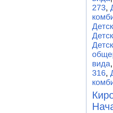
273
,
комб
Детс
Детс
Детс
обще
вида
316
,
комб
Киро
Нач