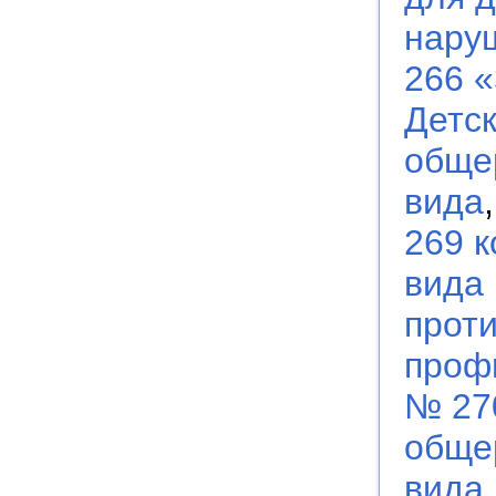
нару
266 
Детс
обще
вида
269 
вида
прот
проф
№ 27
обще
вида