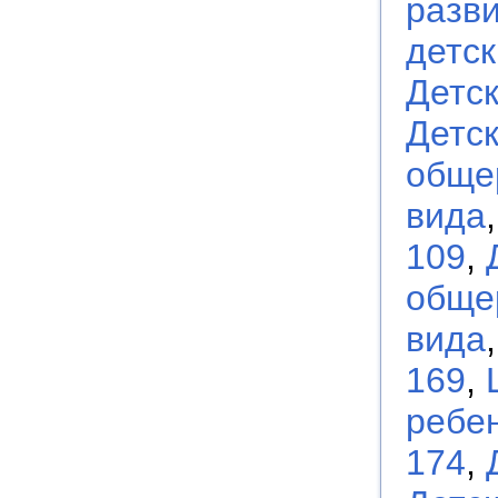
разви
детс
Детс
Детс
обще
вида
109
,
обще
вида
169
,
ребен
174
,