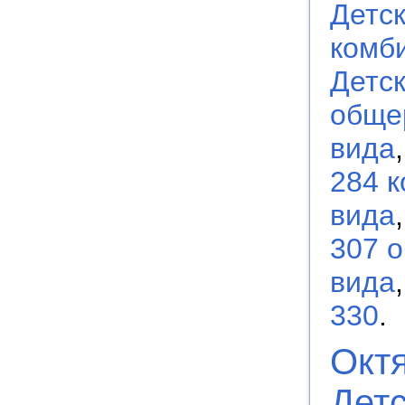
Детс
комб
Детс
обще
вида
284 
вида
307 
вида
330
.
Октя
Детс