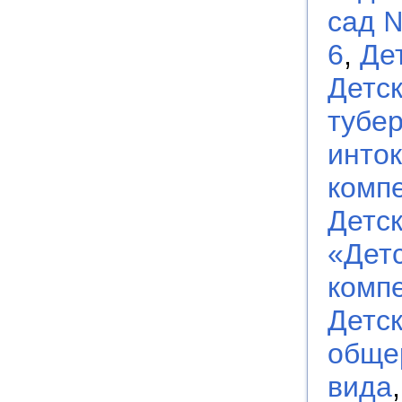
сад 
6
,
Де
Детск
тубе
инто
комп
Детс
«Дет
комп
Детс
обще
вида