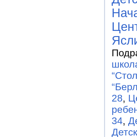
Нач
Цент
Ясл
Подр
школа
“Сто
“Берл
28
,
Ц
ребен
34
,
Д
Детс