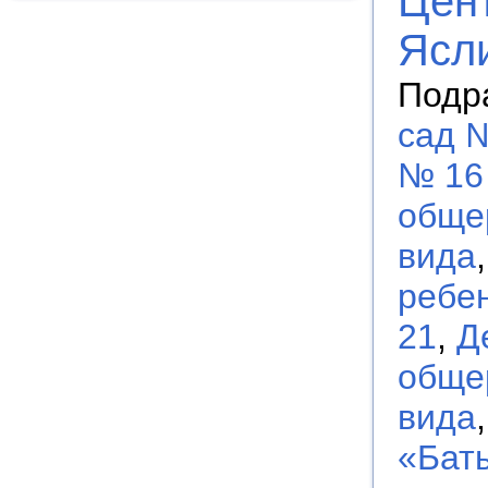
Цент
Ясл
Подр
сад 
№ 16
обще
вида
ребен
21
,
Д
обще
вида
«Бат