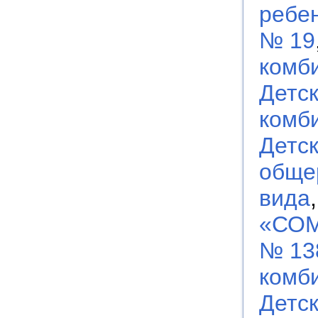
ребен
№ 19
комб
Детс
комб
Детс
обще
вида
«СОМ
№ 13
комб
Детс