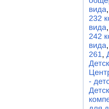
обще
вида
232 
вида
242 
вида
261
,
Детс
Цент
- дет
Детск
комп
для д