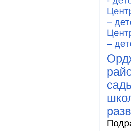
- дет
Цент
– дет
Цент
– дет
Орд
райо
сад
шко
разв
Подр