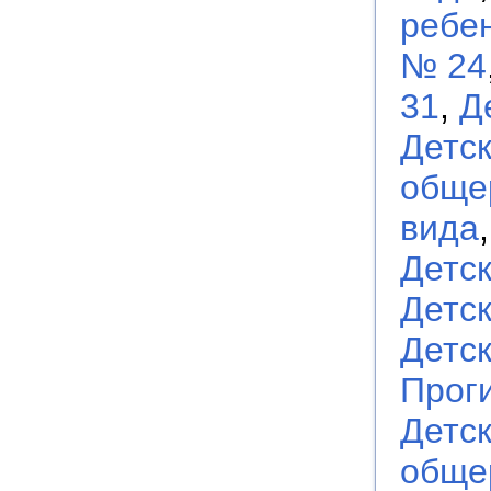
ребен
№ 24
31
,
Д
Детс
обще
вида
Детс
Детс
Детс
Прог
Детс
обще