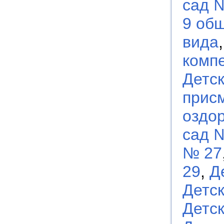
сад 
9 об
вида
комп
Детс
прис
оздо
сад 
№ 27
29
,
Д
Детс
Детс