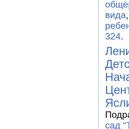
обще
вида
ребен
324
.
Лени
Детс
Нач
Цент
Ясл
Подр
сад “