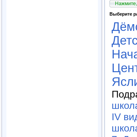
Нажмите,
Выберите р
Дём
Детс
Нач
Цент
Ясл
Подр
школа
IV ви
школа