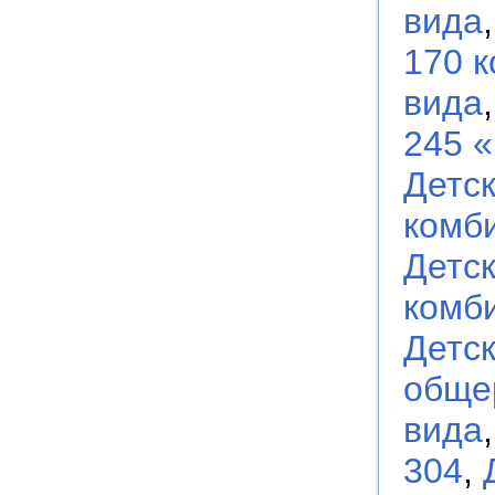
вида
170 
вида
245 
Детс
комб
Детс
комб
Детс
обще
вида
304
,