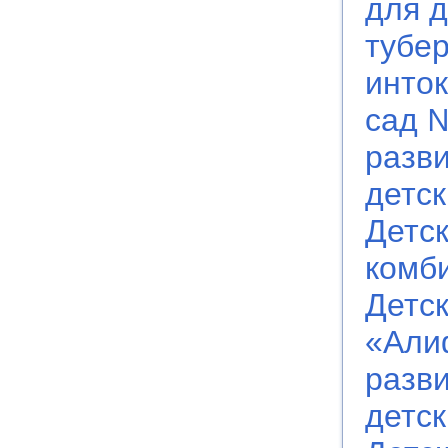
для д
тубе
инто
сад 
разви
детс
Детс
комб
Детс
«Али
разв
детс