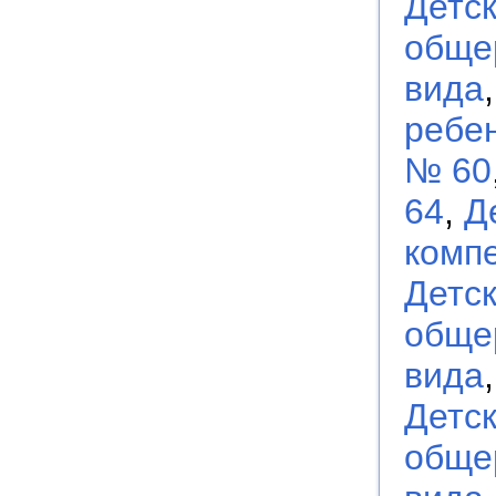
Детс
обще
вида
ребен
№ 60
64
,
Д
комп
Детс
обще
вида
Детс
обще