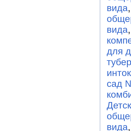
вида
обще
вида
комп
для д
тубе
инто
сад 
комб
Детс
обще
вида