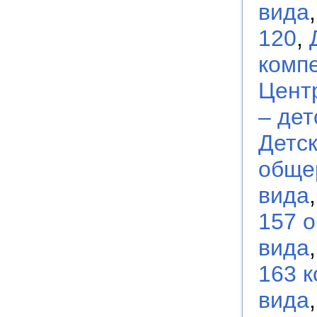
вида
120
,
комп
Цент
– дет
Детс
обще
вида
157 
вида
163 
вида