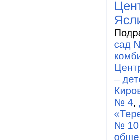
Цент
Ясл
Подр
сад 
комб
Цент
– дет
Киро
№ 4
,
«Тер
№ 10
обще