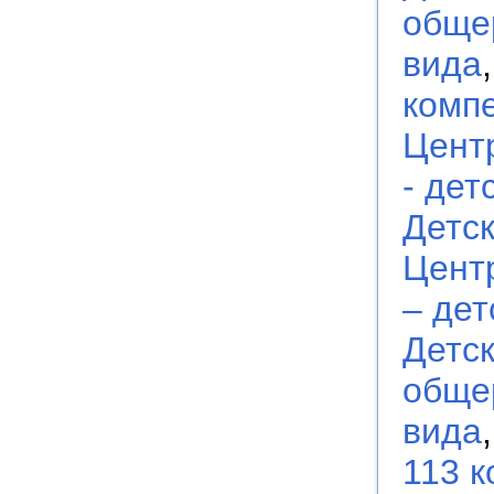
обще
вида
комп
Цент
- дет
Детс
Цент
– дет
Детс
обще
вида
113 