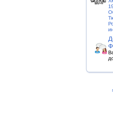
Х
1
О
Т
Р
и
Д
Ф
В
д