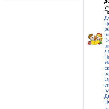
д
у
П
Д
Ц
р
ш
К
ш
Л
Н
Я
с
р
О
с
р
Д
Ц