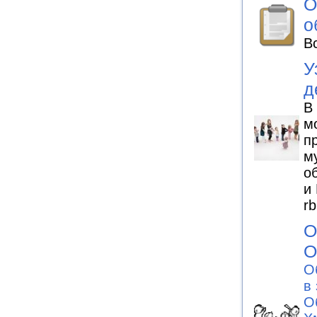
О
о
В
У
д
В
м
п
м
о
и
rb
О
О
О
в
О