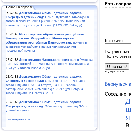
Есть вопрос
Новое на портале
05.07.19
Дошкольное: Обмен детскими садами.
Очередь в детский сад:
Обмен путевки с 144 сада на
любой в зеленке. 2015г.р. 89063760595.Поменяю или
куплю путевку в сад в Зеленке (11,23,292,324 и др)...
15.01.18
Министерство образования республики
Башкортостан: Форум-Блог. Министерство
Ваше имя
образования республики Башкортостан:
почему в
альшеевском районе в начальных классах нет
продленной группы
Получать почт
15.01.18
Дошкольное: Частные детские сады:
Умничка,
частный детский сад .Адреса: ул. Георгия Мушникова д.
15/3 ул. Дагестанская д.29 ул...
модератором.
15.01.18
Дошкольное: Обмен детскими садами.
Очередь в детский сад:
Обменяю д.с.217 (Богдана
Вернуться 
Хмельницкого 126/1 на Старте) на 195. Ребенок
октябрьский 2013г..Обменяю д.с.№217 (ул. Богдана
Соседние п
Хмельницкого на Старте) на 195...
Д
15.01.18
Дошкольное: Обмен детскими садами.
Очередь в детский сад
.Обменяю детскии сад №5 по
ш
улице Герцена г...
Я
Посмотреть все
В