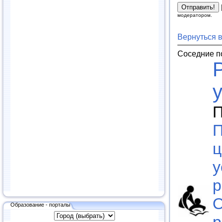
модератором.
Вернуться 
Соседние п
П
П
ц
у
р
О
Образование - порталы
р