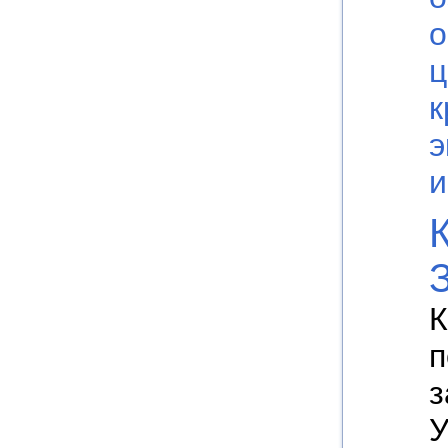
о
ц
к
э
К
п
з