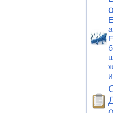
E
а
F
б
ш