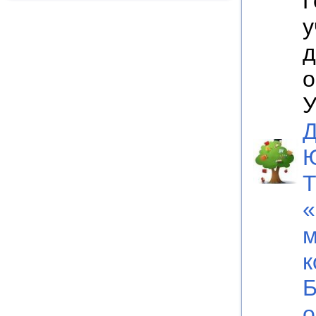
Г
у
д
о
м
к
Б
о