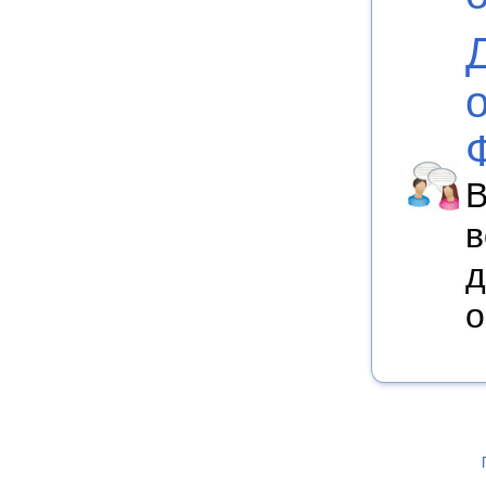
В
в
д
о