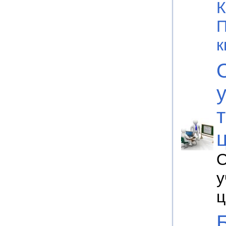
К
к
О
у
ц