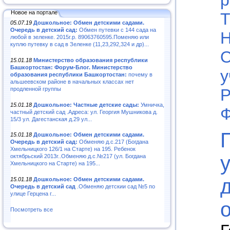
Новое на портале
Т
05.07.19
Дошкольное: Обмен детскими садами.
Очередь в детский сад:
Обмен путевки с 144 сада на
Н
любой в зеленке. 2015г.р. 89063760595.Поменяю или
куплю путевку в сад в Зеленке (11,23,292,324 и др)...
О
15.01.18
Министерство образования республики
Башкортостан: Форум-Блог. Министерство
у
образования республики Башкортостан:
почему в
альшеевском районе в начальных классах нет
продленной группы
Р
15.01.18
Дошкольное: Частные детские сады:
Умничка,
Ф
частный детский сад .Адреса: ул. Георгия Мушникова д.
15/3 ул. Дагестанская д.29 ул...
15.01.18
Дошкольное: Обмен детскими садами.
Очередь в детский сад:
Обменяю д.с.217 (Богдана
Хмельницкого 126/1 на Старте) на 195. Ребенок
октябрьский 2013г..Обменяю д.с.№217 (ул. Богдана
Хмельницкого на Старте) на 195...
15.01.18
Дошкольное: Обмен детскими садами.
Очередь в детский сад
.Обменяю детскии сад №5 по
улице Герцена г...
Посмотреть все