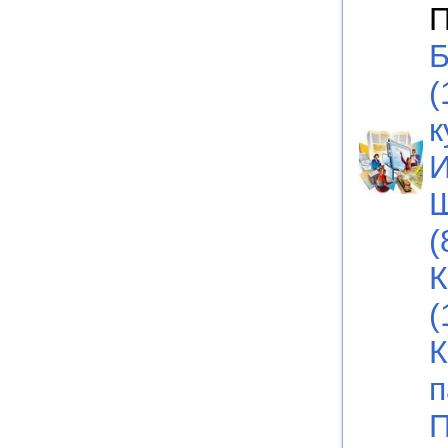
П
Б
(
к
И
Ш
(
К
(
К
п
П