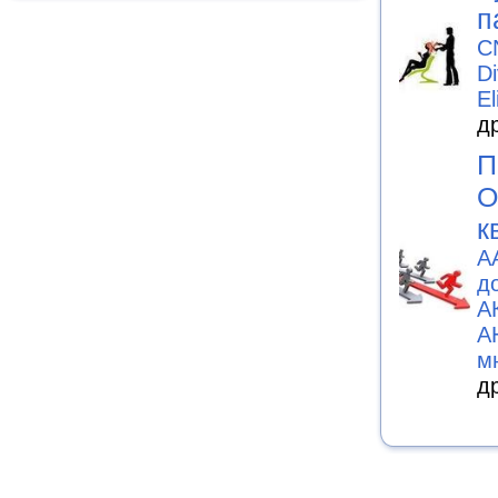
п
C
D
El
д
П
О
к
А
д
А
А
м
д