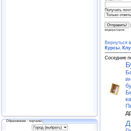
Получать почт
модератором.
Вернуться 
Курсы. Кл
Соседние п
Б
Б
и
б
Б
к
П
д
Д
Образование - порталы
D