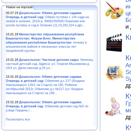
и
Новое на портале
ц
05.07.19
Дошкольное: Обмен детскими садами.
Очередь в детский сад:
Обмен путевки с 144 сада на
Б
любой в зеленке. 2015г.р. 89063760595.Поменяю или
и
куплю путевку в сад в Зеленке (11,23,292,324 и др)...
15.01.18
Министерство образования республики
К
Башкортостан: Форум-Блог. Министерство
образования республики Башкортостан:
почему в
альшеевском районе в начальных классах нет
продленной группы
К
15.01.18
Дошкольное: Частные детские сады:
Умничка,
частный детский сад .Адреса: ул. Георгия Мушникова д.
A
15/3 ул. Дагестанская д.29 ул...
S
15.01.18
Дошкольное: Обмен детскими садами.
S
Очередь в детский сад:
Обменяю д.с.217 (Богдана
д
Хмельницкого 126/1 на Старте) на 195. Ребенок
октябрьский 2013г..Обменяю д.с.№217 (ул. Богдана
Хмельницкого на Старте) на 195...
К
Г
15.01.18
Дошкольное: Обмен детскими садами.
Очередь в детский сад
.Обменяю детскии сад №5 по
м
улице Герцена г...
д
Посмотреть все
К