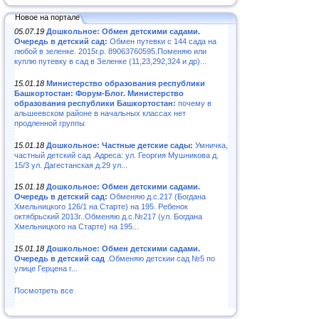
Новое на портале
05.07.19
Дошкольное: Обмен детскими садами.
Очередь в детский сад:
Обмен путевки с 144 сада на
любой в зеленке. 2015г.р. 89063760595.Поменяю или
куплю путевку в сад в Зеленке (11,23,292,324 и др)...
15.01.18
Министерство образования республики
Башкортостан: Форум-Блог. Министерство
образования республики Башкортостан:
почему в
альшеевском районе в начальных классах нет
продленной группы
15.01.18
Дошкольное: Частные детские сады:
Умничка,
частный детский сад .Адреса: ул. Георгия Мушникова д.
15/3 ул. Дагестанская д.29 ул...
15.01.18
Дошкольное: Обмен детскими садами.
Очередь в детский сад:
Обменяю д.с.217 (Богдана
Хмельницкого 126/1 на Старте) на 195. Ребенок
октябрьский 2013г..Обменяю д.с.№217 (ул. Богдана
Хмельницкого на Старте) на 195...
15.01.18
Дошкольное: Обмен детскими садами.
Очередь в детский сад
.Обменяю детскии сад №5 по
улице Герцена г...
Посмотреть все