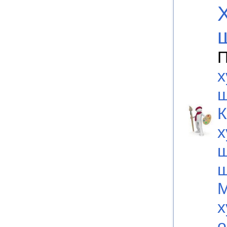
П
х
ш
К
х
ш
ш
М
х
о