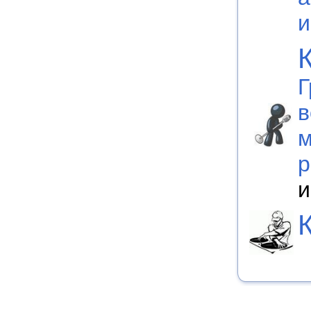
и
Г
в
м
р
и