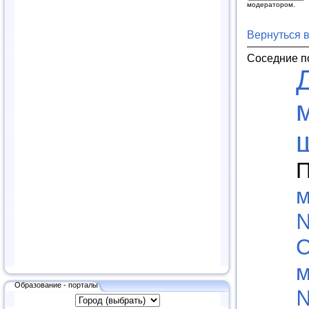
модератором.
Вернуться 
Соседние п
П
м
№
С
м
Образование - порталы
№