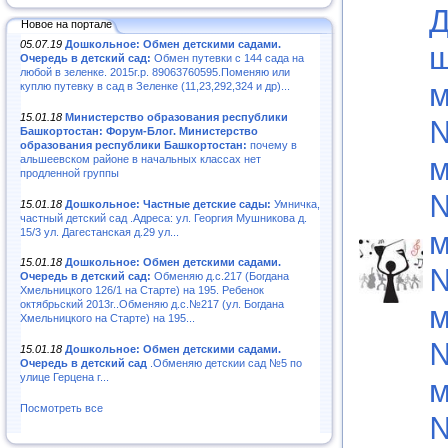
Д
Новое на портале
05.07.19
Дошкольное: Обмен детскими садами.
ш
Очередь в детский сад:
Обмен путевки с 144 сада на
любой в зеленке. 2015г.р. 89063760595.Поменяю или
м
куплю путевку в сад в Зеленке (11,23,292,324 и др)...
15.01.18
Министерство образования республики
Башкортостан: Форум-Блог. Министерство
образования республики Башкортостан:
почему в
м
альшеевском районе в начальных классах нет
продленной группы
15.01.18
Дошкольное: Частные детские сады:
Умничка,
частный детский сад .Адреса: ул. Георгия Мушникова д.
м
15/3 ул. Дагестанская д.29 ул...
15.01.18
Дошкольное: Обмен детскими садами.
Очередь в детский сад:
Обменяю д.с.217 (Богдана
Хмельницкого 126/1 на Старте) на 195. Ребенок
октябрьский 2013г..Обменяю д.с.№217 (ул. Богдана
м
Хмельницкого на Старте) на 195...
15.01.18
Дошкольное: Обмен детскими садами.
Очередь в детский сад
.Обменяю детскии сад №5 по
улице Герцена г...
м
Посмотреть все
№