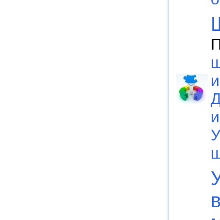
П
ш
и
Д
и
У
ш