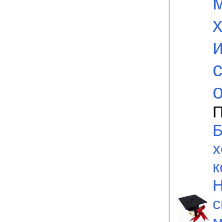
П
Б
х
к
Н
с