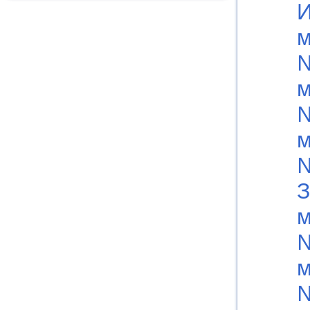
И
м
м
м
№
З
м
м