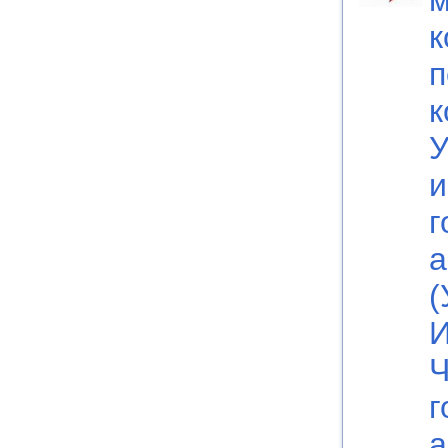
м
к
п
к
У
и
г
а
(
И
Ч
г
а